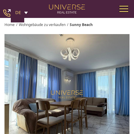
DE
Home
/
Wohngebäude zu verkaufen
/
Sunny Beach