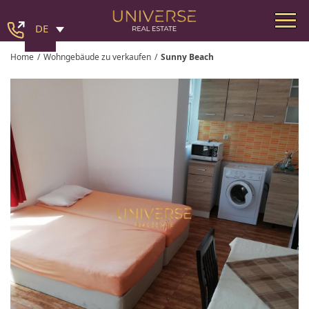
DE
Home
/
Wohngebäude zu verkaufen
/
Sunny Beach