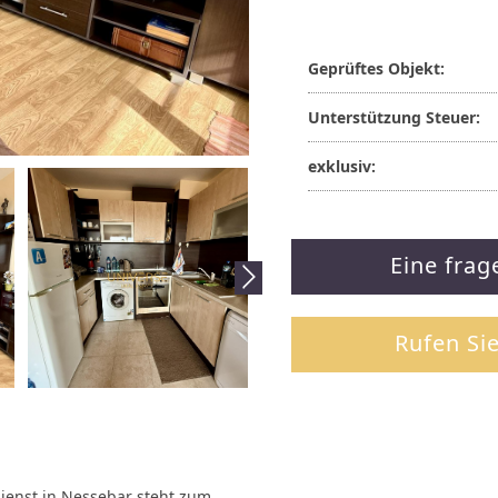
Geprüftes Objekt:
Unterstützung Steuer:
exklusiv:
Eine frag
Rufen Si
ienst in Nessebar steht zum