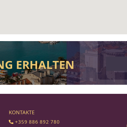
NG ERHALTEN
KONTAKTE
+359 886 892 780