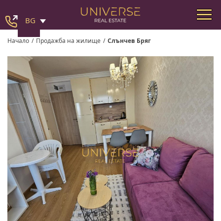
BG
Начало
/
Продажба на жилище
/
Слънчев Бряг