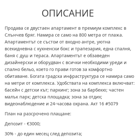
ОПИСАНИЕ
Продава се двустаен апартамент в премиум комплекс в
Слънчев бряг. Намира се само на 800 метра от плажа.
Апартаментът се състои от входно антре, уютна
всекидневна с кухненски бокс и трапезария, една спалня,
баня с душ и тераса. Апартаментът е обзаведен
дизайнерски и оборудван с всички необходими уреди и
спално бельо, което го прави готов за комфортно
обитаване. Богата градска инфраструктура се намира само
на метри от комплекса. Удобствата на комплекса включват:
басейн с детски кът; паркинг; зона за барбекю; частен
малък парк; детска площадка; зона за отдих;
видеонаблюдение и 24-часова охрана. Акт 16 #5079
План на разсрочено плащане:
Депозит - €3000;
30% - до един месец след депозита;