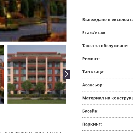
Въвеждане в експлоат
Етаж/етаж:
Такса за обслужване:
Ремонт:
Тип къща:
Асансьор:
Материал на конструк
Басейн:
Паркинг:
с, разположен в южната част