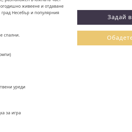
елогодишно живеене и отдаване
я град Несебър и популярния
Задай 
ве спални.
Обадете
омпи)
ствени уреди
ка за игра