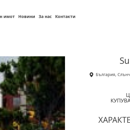
н имот
Новини
За нас
Контакти
Su
България, Слънч
Ц
КУПУВ
ХАРАКТ