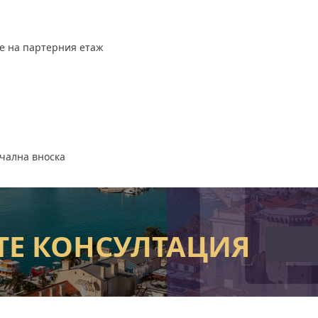
е на партерния етаж
чална вноска
ТЕ КОНСУЛТАЦИЯ