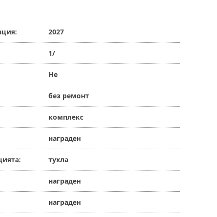
ация:
2027
1/
Не
без ремонт
комплекс
награден
цията:
тухла
награден
награден