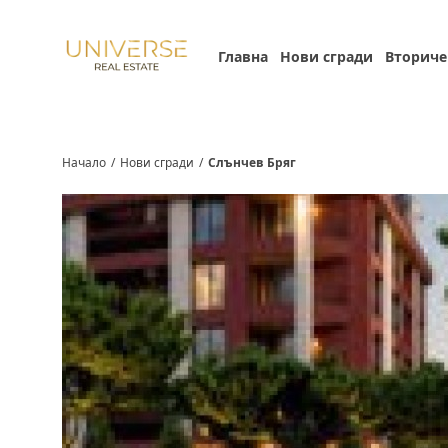
Главна
Нови сгради
Вториче
Начало
/
Нови сгради
/
Слънчев Бряг