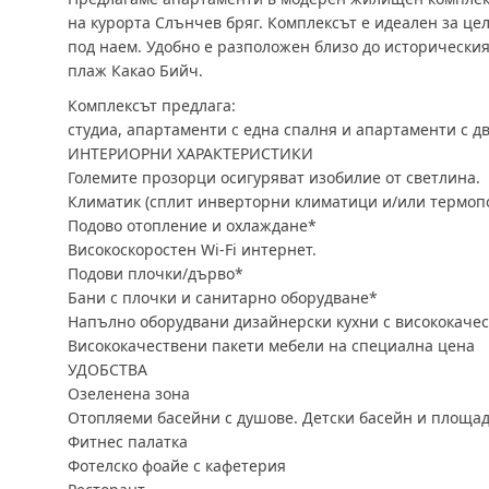
на курорта Слънчев бряг. Комплексът е идеален за ц
под наем. Удобно е разположен близо до исторически
плаж Какао Бийч.
Комплексът предлага:
студиа, апартаменти с една спалня и апартаменти с д
ИНТЕРИОРНИ ХАРАКТЕРИСТИКИ
Големите прозорци осигуряват изобилие от светлина.
Климатик (сплит инверторни климатици и/или термоп
Подово отопление и охлаждане*
Високоскоростен Wi-Fi интернет.
Подови плочки/дърво*
Бани с плочки и санитарно оборудване*
Напълно оборудвани дизайнерски кухни с висококаче
Висококачествени пакети мебели на специална цена
УДОБСТВА
Озеленена зона
Отопляеми басейни с душове. Детски басейн и площад
Фитнес палатка
Фотелско фоайе с кафетерия