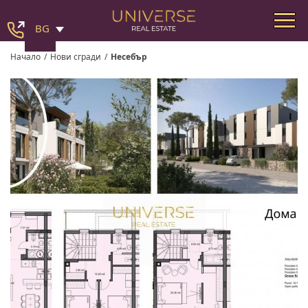
BG
Начало
/
Нови сгради
/
Несебър