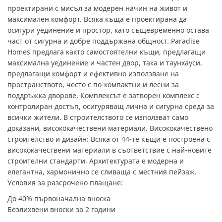
проектирани с мисъл за модерен начин на живот и
максимален комфорт. Всяка къща е проектирана да
осигури уединение и простор, като същевременно остава
част от сигурна и добре поддържана общност. Paradise
Homes предлага както самостоятелни къщи, предлагащи
максимална уединение и частен двор, така и таунхауси,
предлагащи комфорт и ефективно използване на
пространството, често с по-компактни и лесни за
поддръжка дворове. Комплексът е затворен комплекс с
контролиран достъп, осигуряващ лична и сигурна среда за
всички жители. В строителството се използват само
доказани, висококачествени материали. Висококачествено
строителство и дизайн: Всяка от 44-те къщи е построена с
висококачествени материали в съответствие с най-новите
строителни стандарти. Архитектурата е модерна и
елегантна, хармонично се сливаща с местния пейзаж.
Условия за разсрочено плащане:
До 40% първоначална вноска
Безлихвени вноски за 2 години