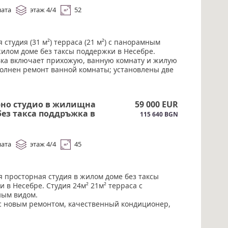
ната
этаж 4/4
52
 студия (31 м²) терраса (21 м²) с панорамным
жилом доме без таксы поддержки в Несебре.
ка включает прихожую, ванную комнату и жилую
полнен ремонт ванной комнаты; установлены две
овати с ящиками для хранения, шторы блэкаут и
ер высокого класса. Акт.16. #6127
рно студио в жилищна
59 000 EUR
без такса поддръжка в
115 640 BGN
#6126
ната
этаж 4/4
45
я просторная студия в жилом доме без таксы
 в Несебре. Студия 24м² 21м² терраса с
ым видом.
 с новым ремонтом, качественный кондиционер,
оды и канализации на кухню. Отдельные
ок, вода. Акт.16#6126