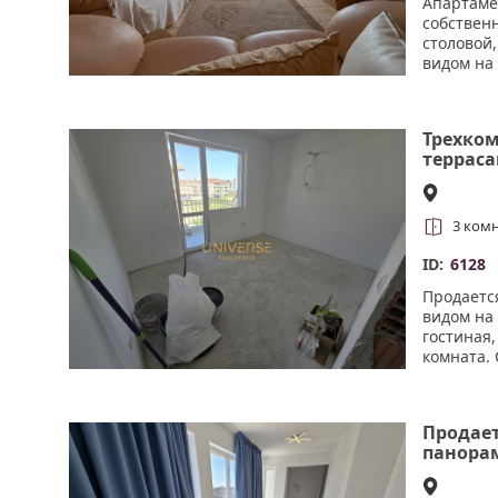
Апартамен
собствен
столовой,
видом на 
паркинг, 
остановк
красоты.
Трехком
терраса
3 ком
ID:
6128
Продаетс
видом на 
гостиная
комната.
церковь; 
Отдельны
(электрич
Продает
панора
доме бе
Несебре