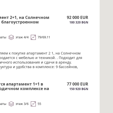
ент 2+1, на Солнечном
92 000 EUR
в благоустроенном
180 320 BGN
се.#6135
наты
этаж 4/4
79/69.11
ляем к покупке апартамент 2 1, на Солнечном
родается с мебелью и техникой. . Подходит для
ичного использования и сдачи в аренду.
ктура и удобства в комплексе: 9 бассейнов,
оран, детский сад, торговые объекты,
точная охрана, контролируемый доступ,
ная зеленая территория, огромные парковки,
ся апартамент 1+1 в
77 000 EUR
ые и детские площадки. Акт 16.#6135
годичном комплексе на
150 920 BGN
ом Берегу#6134
наты
этаж 3/6
55