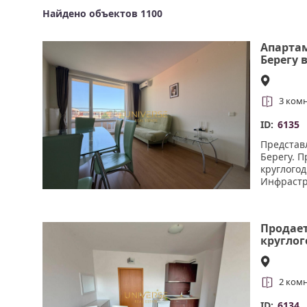
Найдено объектов 1100
Апартам
Берегу 
комплек
3 ком
ID:
6135
Представ
Берегу. П
круглогод
Инфрастру
кафе-рест
круглосу
огорожен
Продает
спортивн
кругло
Солнечн
2 ком
ID:
6134