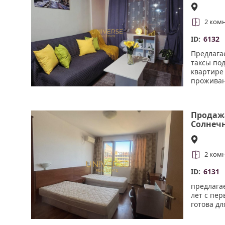
2 ком
ID:
6132
Предлага
таксы по
квартире
проживани
Продажа
Солнечн
2 ком
ID:
6131
предлагае
лет с пе
готова дл