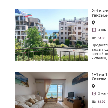
2+1 в ж
таксы.#
3 ком
ID:
6130
Продаетс
таксы по
всего 5 к
х спален,
Укомплек
район ях
1+1 на 
Святом 
2 ком
ID:
6129