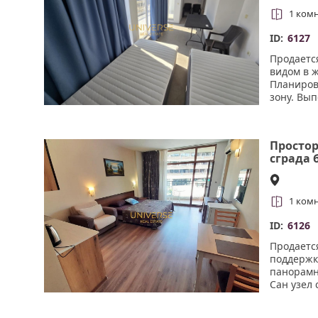
1 ком
ID:
6127
Продается
видом в 
Планиров
зону. Вы
новые кр
кондицион
Просто
сграда 
Несебър
1 ком
ID:
6126
Продаетс
поддержки
панорамн
Сан узел
выходы в
партиды т