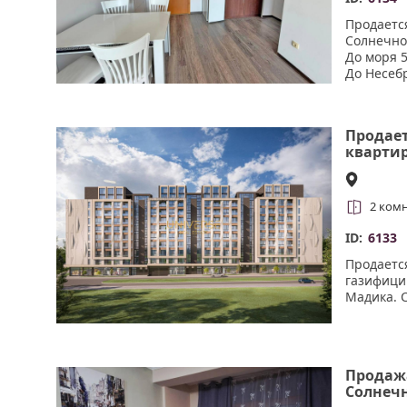
Продаетс
Солнечно
До моря 5
️До Несеб
️На больш
детской з
Апартаме
Продае
проживани
квартир
Бургасе
2 ком
ID:
6133
Продаетс
газифици
Мадика. С
Продажа
Солнечн