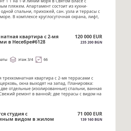
т 1 1 на 1-й линии моря в Святом Власе с
ным пляжем. Апартамент состоит из кухни-
 одной спальни, прихожей, сан. узла и террасы с
море. В комплексе круглосуточная охрана, лифт,
бассейн, ресторан, детская площадка. Рядом
а общественного транспорта, супермаркет, салон
#6129
натная квартира с 2-мя
120 000 EUR
ми в Несебре#6128
235 200 BGN
наты
этаж 3/4
66
я трехкомнатная квартира с 2-мя террасами с
церковь, окна выходят на запад. Планировка:
, две отдельные (изолированные) спальни, ванная
 Свежий ремонт в ванной; две террасы с видом на
Акт 16. Жилой дом без таксы за обслуживания
е лицевые счета на коммунальные услуги
ество и вода).#6128
ся студия с
71 000 EUR
мным видом в жилом
139 160 BGN
з таксы поддержки в
#6127