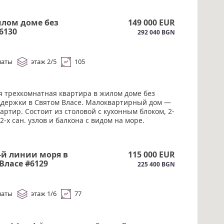
илом доме без
149 000 EUR
6130
292 040 BGN
наты
этаж 2/5
105
я трехкомнатная квартира в жилом доме без
ддержки в Святом Власе. Малоквартирный дом —
вартир. Состоит из столовой с кухонным блоком, 2-
 2-х сан. узлов и балкона с видом на море.
тована мебелью и техникой. Живописное место,
т порта Марина Диневи.#6130
1-й линии моря в
115 000 EUR
Власе #6129
225 400 BGN
наты
этаж 1/6
77