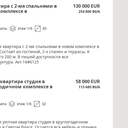
ира с 2-мя спальнями в
130 000 EUR
омплексе в
254 800 BGN
#6125
наты
этаж 1/6
65
я квартира с 2-мя спальнями в новом комплексе в
Состоит из гостиной, 2-х спален и террасы. К
о 200 м. В пешей доступности вся
уктура. Акт.16#6125
квартира студия в
58 000 EUR
годичном комплексе в
113 680 BGN
Власе. море 100 м.#6124
ната
этаж 1/6
32
я уютная квартира студия в круглогодичном
 в Святом Власе. Остается вся мебель и техника.