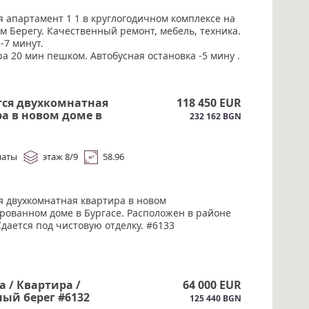
я апартамент 1 1 в круглогодичном комплексе на
м Берегу. Качественный ремонт, мебель, техника.
-7 минут.
ра 20 мин пешком. ️Автобусная остановка -5 мину .
ой, зеленой территории 3 бассейна с взрослой и
оной, парковка, фитнес
нт идеально подойдёт, как для личного
тся двухкомнатная
118 450 EUR
я, так и для инвестиций. Акт.16.#6134
а в новом доме в
232 162 BGN
.#6133
наты
этаж 8/9
58.96
я двухкомнатная квартира в новом
рованном доме в Бургасе. Расположен в районе
дается под чистовую отделку. #6133
 / Квартира /
64 000 EUR
ый берег #6132
125 440 BGN