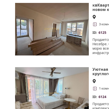
квКварт
новом к
Несебре
3 ком
ID:
6125
Продаетс
Несебре. 
морю всег
инфрастр
Уютная 
кругло
Святом 
1 ком
ID:
6124
Продаетс
комплексе