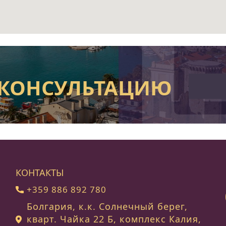
 КОНСУЛЬТАЦИЮ
КОНТАКТЫ
+359 886 892 780
Болгария, к.к. Солнечный берег,
кварт. Чайка 22 Б, комплекс Калия,