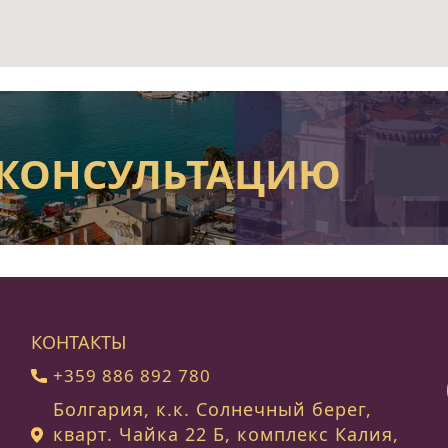
 КОНСУЛЬТАЦИЮ
КОНТАКТЫ
+359 886 892 780
Болгария, к.к. Солнечный берег,
кварт. Чайка 22 Б, комплекс Калия,