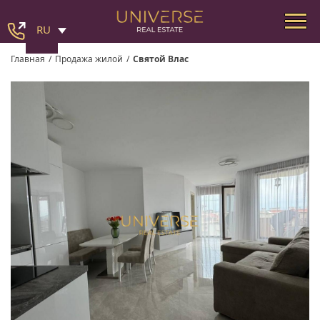
RU
Главная
/
Продажа жилой
/
Святой Влас