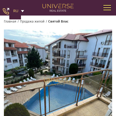
RU
Главная
/
Продажа жилой
/
Святой Влас