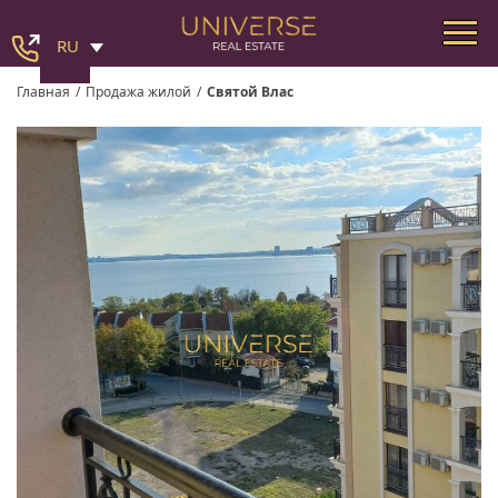
RU
Главная
/
Продажа жилой
/
Святой Влас