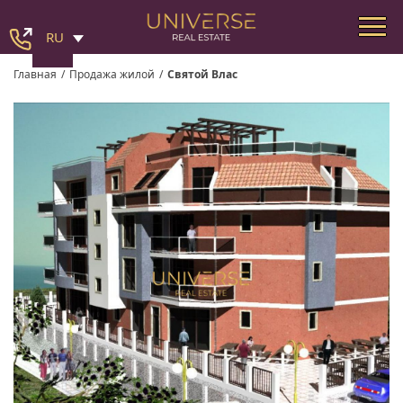
RU
Главная
/
Продажа жилой
/
Святой Влас