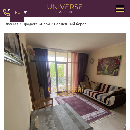
RU
Главная
/
Продажа жилой
/
Солнечный берег