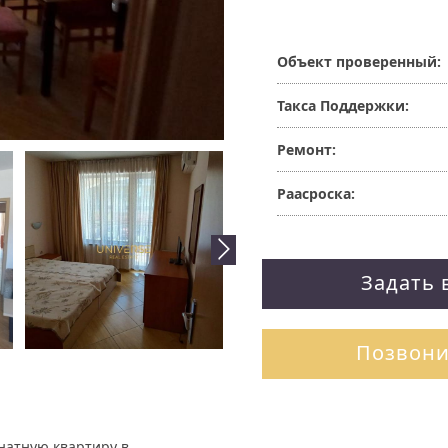
Объект проверенный:
Такса Поддержки:
Ремонт:
Раасроска:
Задать 
Позвони
натную квартиру в