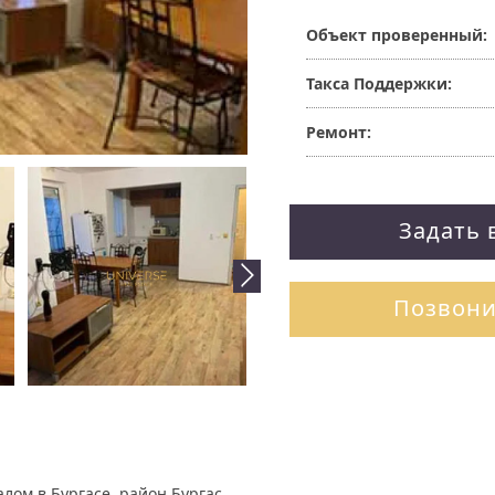
Объект проверенный:
Такса Поддержки:
Ремонт:
Задать 
Позвони
лом в Бургасе, район Бургас.