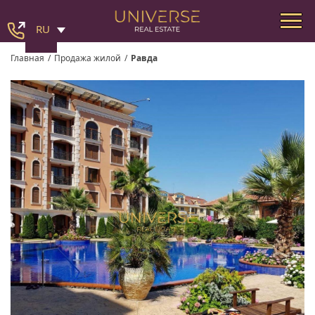
RU
Главная
/
Продажа жилой
/
Равда