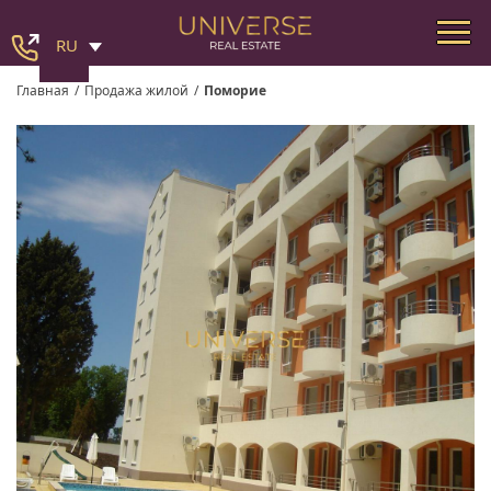
RU
Главная
/
Продажа жилой
/
Поморие