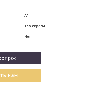
да
17.5 евро/м
Нет
вопрос
ть нам