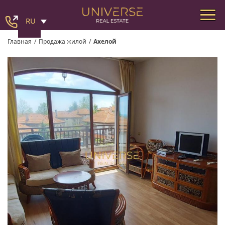
RU
Главная
/
Продажа жилой
/
Ахелой