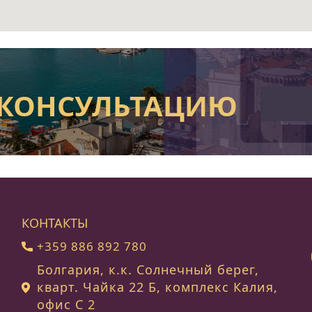
 КОНСУЛЬТАЦИЮ
КОНТАКТЫ
+359 886 892 780
Болгария, к.к. Солнечный берег,
кварт. Чайка 22 Б, комплекс Калия,
офис C 2