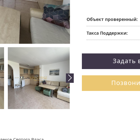
Объект проверенный:
Такса Поддержки:
Задать 
Позвони
ексе Святого Власа,