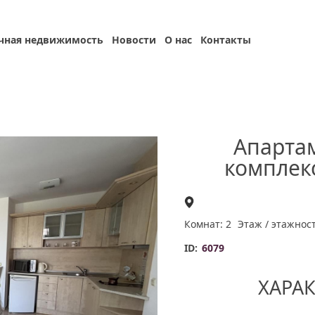
чная недвижимость
Новости
О нас
Контакты
Апарта
комплек
Комнат: 2
Этаж / этажност
ID:
6079
ХАРА