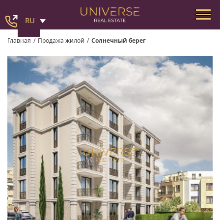
RU
Главная
/
Продажа жилой
/
Солнечный берег