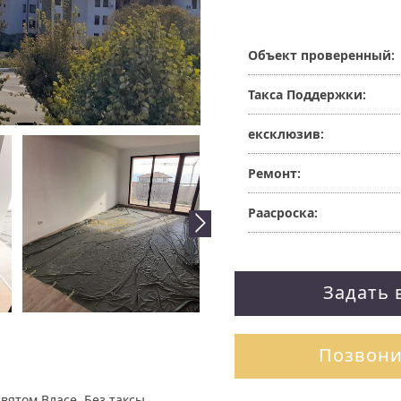
Объект проверенный:
Такса Поддержки:
ексклюзив:
Ремонт:
Раасроска:
Задать 
Позвони
вятом Власе. Без таксы