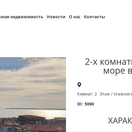
чная недвижимость
Новости
О нас
Контакты
2-х комнат
море 
Комнат: 2
Этаж / этажност
ID:
5090
ХАРА