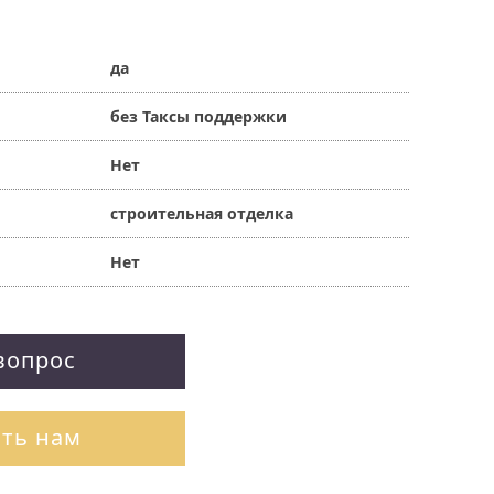
да
без Таксы поддержки
Нет
строительная отделка
Нет
вопрос
ть нам