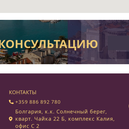
 КОНСУЛЬТАЦИЮ
КОНТАКТЫ
+359 886 892 780
Болгария, к.к. Солнечный берег,
кварт. Чайка 22 Б, комплекс Калия,
офис C 2