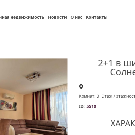
чная недвижимость
Новости
О нас
Контакты
2+1 в ш
Солне
Комнат: 3
Этаж / этажност
ID:
5510
ХАРА