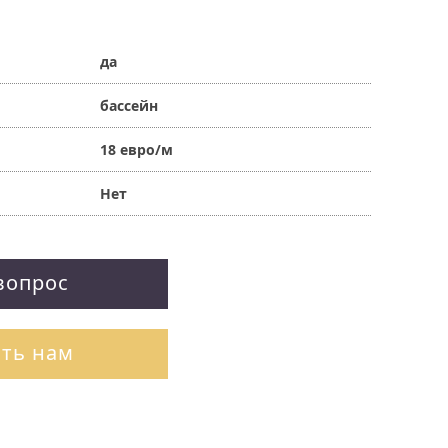
да
бассейн
18 евро/м
Нет
вопрос
ть нам