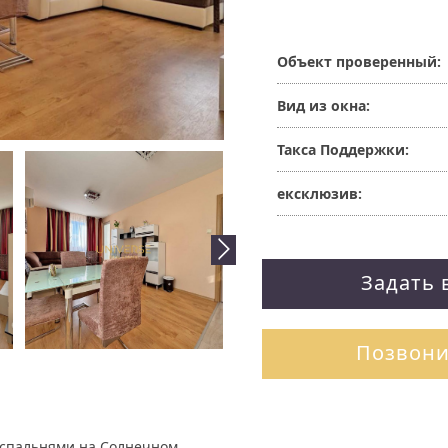
Объект проверенный:
Вид из окна:
Такса Поддержки:
ексклюзив:
Задать 
Позвони
 спальнями на Солнечном