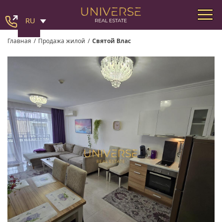
RU
Главная
/
Продажа жилой
/
Святой Влас