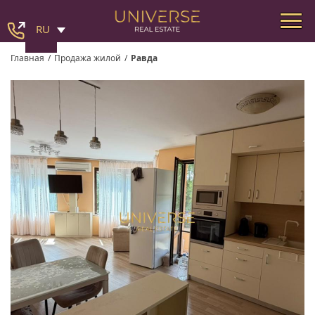
RU
Главная
/
Продажа жилой
/
Равда