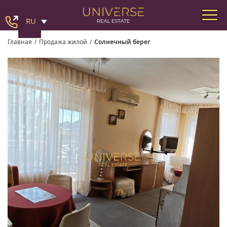
RU
Главная
/
Продажа жилой
/
Солнечный берег