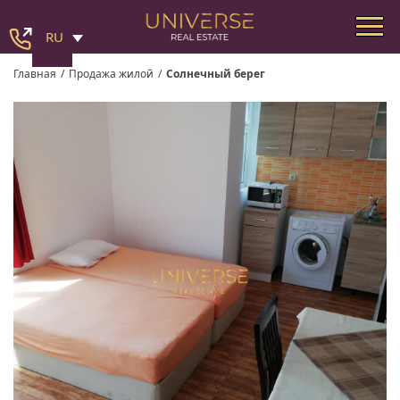
RU
Главная
/
Продажа жилой
/
Солнечный берег