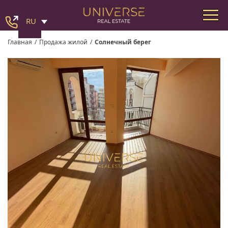
RU
Главная
/
Продажа жилой
/
Солнечный берег