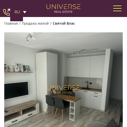
RU
Главная
/
Продажа жилой
/
Святой Влас