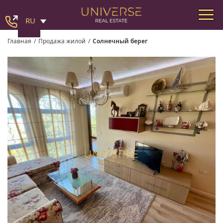
RU
Главная
/
Продажа жилой
/
Солнечный берег