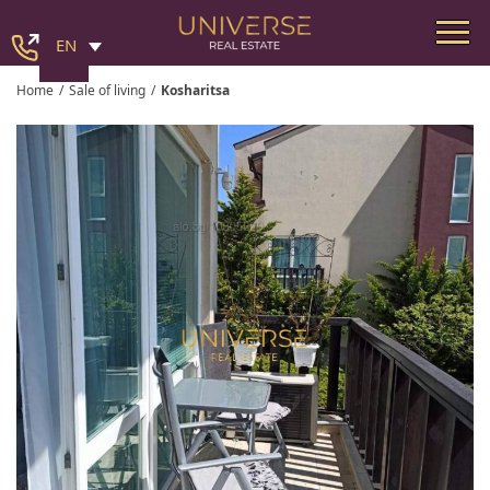
EN
Home
/
Sale of living
/
Kosharitsa