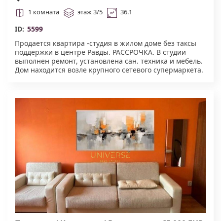
РАССРОЧКА.#5599
1 комната
этаж 3/5
36.1
ID:
5599
Продается квартира -студия в жилом доме без таксы
поддержки в центре Равды. РАССРОЧКА. В студии
выполнен ремонт, установлена сан. техника и мебель.
Дом находится возле крупного сетевого супермаркета.
К морю 800 метров. Подходит для круглогодичного
проживания и сдачи в аренду. Первый взнос - 19450
евро, остаток при получении акта 16.#5599