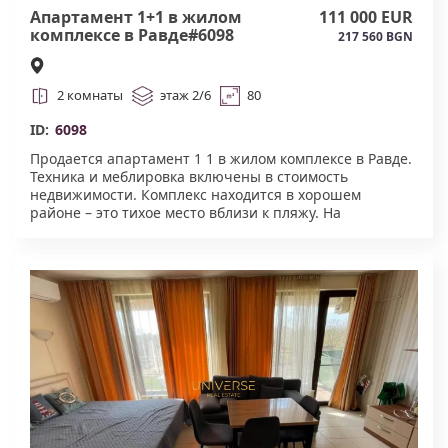
Апартамент 1+1 в жилом
111 000 EUR
комплексе в Равде#6098
217 560 BGN
2 комнаты
этаж 2/6
80
ID:
6098
Продается апартамент 1 1 в жилом комплексе в Равде.
Техника и меблировка включены в стоимость
недвижимости. Комплекс находится в хорошем
районе – это тихое место вблизи к пляжу. На
территории открыт большой бассейн, детская
площадка, парковка. К морю всего 200 м. Низкая Такса
поддержки.#6098