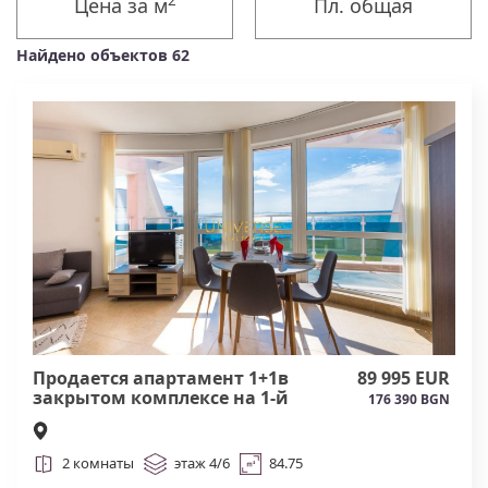
2
Цена за м
Пл. общая
Найдено объектов 62
Продается апартамент 1+1в
89 995 EUR
закрытом комплексе на 1-й
176 390 BGN
линии моря в Равде.#6206
2 комнаты
этаж 4/6
84.75