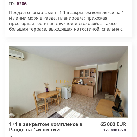
ID:
6206
Продается апартамент 1 1 в закрытом комплексе на 1-
й линии моря в Равде. Планировка: прихожая,
просторная гостиная с кухней и столовой, а также
большая терраса, выходящая из гостиной; спальня с
отдельной террасой; дополнительная комната с
односпальной кроватью; ванная комната с душевой
кабиной. Вид на море из всех комнат. Ориентация на
восток-юг. Вся инфраструктура в пешей доступности.
Акт.16 #6206
1+1 в закрытом комплексе в
65 000 EUR
Равде на 1-й линии
127 400 BGN
моря#6151