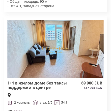
- Общая площадь: 90 м²
- Этаж 1, западная сторона
- Полностью готовы к заезду
- Пригодны для аренды
Преимущества комплекса:
- Современная архитектура
- Бассейн, видеонаблюдение
- Уличная парковка
- Чистая, ухоженная зона, рестораны, фитнес,
маркеты, бассейн
- Комплекс круглый год
- пляж, 5-7 минут пешком
- Ток бытовой ,акт 16#5636
1+1 в жилом доме без таксы
69 900 EUR
поддержки в центре
137 004 BGN
РавдыРАССРОЧКА#5600
2 комнаты
этаж 2/5
54.1
ID:
5600