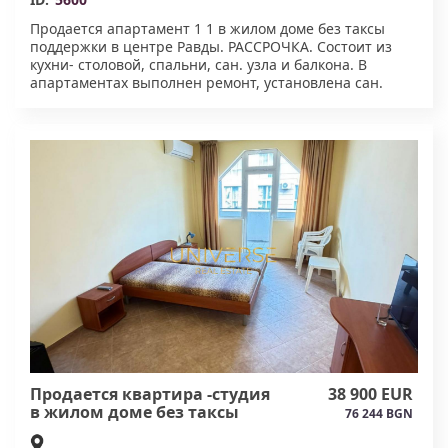
Продается апартамент 1 1 в жилом доме без таксы
поддержки в центре Равды. РАССРОЧКА. Состоит из
кухни- столовой, спальни, сан. узла и балкона. В
апартаментах выполнен ремонт, установлена сан.
техника и мебель. Дом находится возле крупного
сетевого супермаркета. К морю 800 метров.
Свободный паркинг. Подходит для круглогодичного
проживания и сдачи в аренду. Первый взнос - 34950
евро, остаток при получении акта 16.#5600
Продается квартира -студия
38 900 EUR
в жилом доме без таксы
76 244 BGN
поддержки в центре Равды.