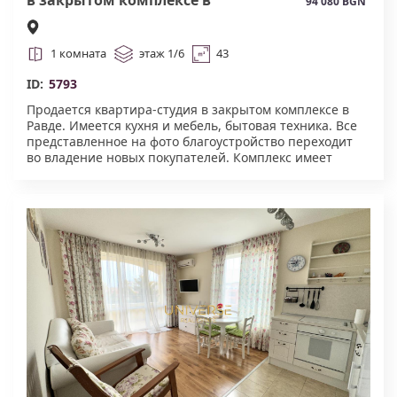
94 080 BGN
Равде. #5793
1 комната
этаж 1/6
43
ID:
5793
Продается квартира-студия в закрытом комплексе в
Равде. Имеется кухня и мебель, бытовая техника. Все
представленное на фото благоустройство переходит
во владение новых покупателей. Комплекс имеет
отличную локацию, Расположен в тихой и спокойной
части курорта. Имеется лифт. Акт 16.#5793