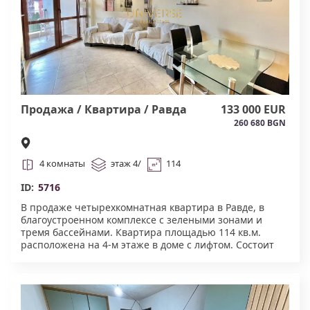
Продажа / Квартира / Равда
133 000 EUR
260 680 BGN
4 комнаты
этаж 4/
114
ID:
5716
В продаже четырехкомнатная квартира в Равде, в
благоустроенном комплексе с зелеными зонами и
тремя бассейнами. Квартира площадью 114 кв.м.
расположена на 4-м этаже в доме с лифтом. Состоит
из прихожей, просторной гостиной с кухонным
уголком, трех отдельных спален, двух ванных комнат
и двух балконов. Вид на внутренний двор и тихую
улицу. Подходит для постоянного проживания или
сдачи в аренду. Акт 16 #5716