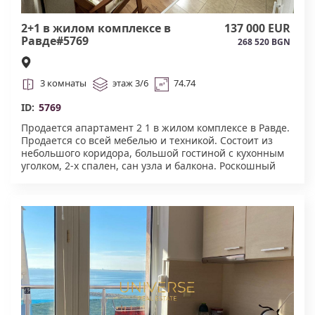
2+1 в жилом комплексе в
137 000 EUR
Равде#5769
268 520 BGN
3 комнаты
этаж 3/6
74.74
ID:
5769
Продается апартамент 2 1 в жилом комплексе в Равде.
Продается со всей мебелью и техникой. Состоит из
небольшого коридора, большой гостиной с кухонным
уголком, 2-х спален, сан узла и балкона. Роскошный
квартирный комплекс, который расположен в тихой и
спокойной части города курорта Равда. Ухоженный
комплекс с бассейном, охрана, огороженная
территория, бассейн. Акт 16.#5769