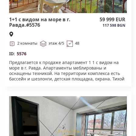
1+1 с видом на море в г.
59 999 EUR
Равда.#5576
117 598 BGN
2 комнаты
этаж 4/5
48
ID:
5576
Предлагается к продаже апартамент 1 1 с видом на
море в г. Равда. Апартаменты меблированы и
оснащены техникой. На территории комплекса есть
бассейн и шезлонги, детская площадка, охрана. Тихой
спокойное место, вся инфраструктура в пешей
доступности. Акт.16.#5576