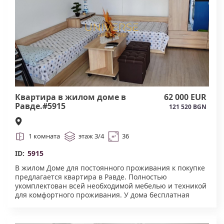
Квартира в жилом доме в
62 000 EUR
Равде.#5915
121 520 BGN
1 комната
этаж 3/4
36
ID:
5915
В жилом Доме для постоянного проживания к покупке
предлагается квартира в Равде. Полностью
укомплектован всей необходимой мебелью и техникой
для комфортного проживания. У дома бесплатная
зона парковки. Есть лифт. Дом с низкой таксы
обслуживания. К морю 350 метров. Акт 16.#5915