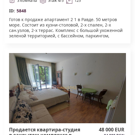
3 комнаты
этаж 4/5
125
ID:
5848
Готов к продаже апартамент 2 1 в Равде. 50 метров
море. Состоит из кузни-столовой, 2-х спален, 2-х
сан.узлов, 2-х террас. Комплекс с большой ухоженной
зеленой территорией, с бассейном, паркингом,
лифтом, шезлонгами, детскими площадками,
рестораном на первой линии от моря. Акт.16.#5848
Продается квартира-студия
48 000 EUR
в закрытом комплексе в