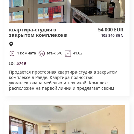
квартира-студия в
54 000 EUR
закрытом комплексе в
105 840 BGN
Равде#5749
1 комната
этаж 5/6
41.62
ID:
5749
Продается просторная квартира-студия в закрытом
комплексе в Равде. Квартира полностью
укомплектована мебелью и техникой. Комплекс
расположен на первой линии и предлагает своим
жителям и гостям ряд удобств. Среди них —
собственный бассейн на этаже, откуда открывается
невероятный фронтальный вид на море. В
непосредственной близости вы найдете рестораны,
магазины и все удобства, которые делают этот
комплекс идеальным для отдыха или круглогодичного
проживания. Акт 16 .#5749