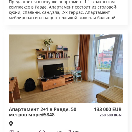
Предлагается к покупке апартамент 1 1 в закрытом
комплексе в Равде. Апартамент состоит из столовой-
кухни, спальни, сан.узла, 2-х террас. Апартамент
меблирован и оснащен техникой включая большой
холодильник и встроенную духовку. Комплекс
расположен в 200 метров от моря и рядом со всей
инфраструктурой. Комплекс закрытый с внешним
бассейном. Акт. 16. Низкая такса поддержки.#5864
Апартамент 2+1 в Равде. 50
133 000 EUR
метров море#5848
260 680 BGN