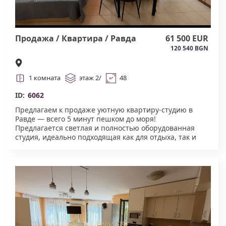
Продажа / Квартира / Равда
61 500 EUR
120 540 BGN
1 комната
этаж 2/
48
ID:
6062
Предлагаем к продаже уютную квартиру-студию в
Равде — всего 5 минут пешком до моря!
Предлагается светлая и полностью оборудованная
студия, идеально подходящая как для отдыха, так и
для постоянного проживания. В квартире есть всё
необходимое для комфортной жизни: мебель, бытовая
техника, оборудованная кухня и удобная зона отдыха.
Преимущества квартиры: до пляжа всего 5 минут
пешком. Новый кондиционер Daikin на гарантии —
комфортная температура в любое время года.
Отдельная просторная кладовка для хранения вещей,
велосипедов, чемоданов или сезонного инвентаря.
Функциональная планировка и хорошее состояние.