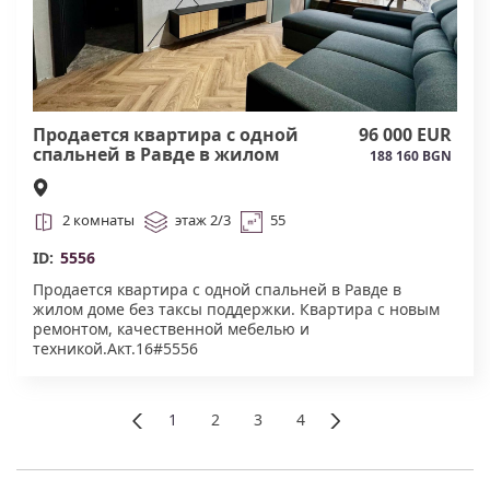
Продается квартира с одной
96 000 EUR
спальней в Равде в жилом
188 160 BGN
доме#5556
2 комнаты
этаж 2/3
55
ID:
5556
Продается квартира с одной спальней в Равде в
жилом доме без таксы поддержки. Квартира с новым
ремонтом, качественной мебелью и
техникой.Акт.16#5556
1
2
3
4
Назад
Далее