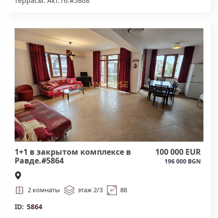
террасы. Акт.16.#5868
1+1 в закрытом комплексе в
100 000 EUR
Равде.#5864
196 000 BGN
2 комнаты
этаж 2/3
88
ID:
5864