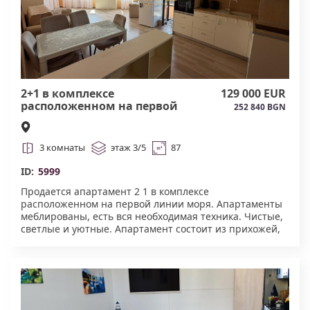
Спокойный район с развитой инфраструктурой:
магазины, кафе, аптеки и остановки общественного
транспорта находятся рядом.
Отличный вариант для летнего отдыха, сдачи в
аренду или круглогодичного проживания на
побережье Болгарии. Акт 16. #6062
2+1 в комплексе
129 000 EUR
расположенном на первой
252 840 BGN
линии моря#5999
3 комнаты
этаж 3/5
87
ID:
5999
Продается апартамент 2 1 в комплексе
расположенном на первой линии моря. Апартаменты
меблированы, есть вся необходимая техника. Чистые,
светлые и уютные. Апартамент состоит из прихожей,
гостиной с кухней, 2-х спален, террасы и сан. узла с
душевой. Жилой дом находится на берегу моря,
первая линий. Рядом есть вся инфраструктура. Из
комплекса есть прямой выход на свой пляж. Такса
поддержки 272 евро/год. В комплексе создано
управление этажной собственностью. Акт.16.#5999