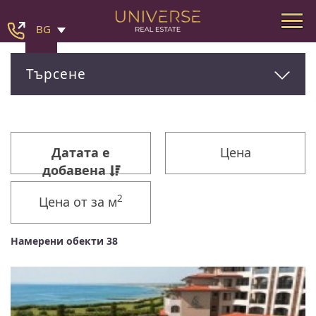
BG
Търсене
Датата е
Цена
добавена
2
Цена от за м
Намерени обекти 38