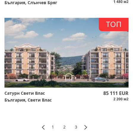
1 480 м2
България, Слънчев Бряг
ТОП
85 111 EUR
Сатурн Свети Влас
2 200 м2
България, Свети Влас
1
2
3
Обратно
По-